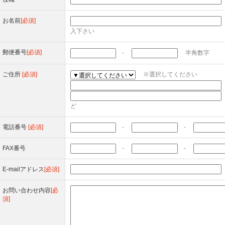
お名前
[必須]
入下さい
郵便番号
[必須]
-
半角数
ご住所
[必須]
※選択してください
ど
電話番号
[必須]
-
-
FAX番号
-
-
E-mailアドレス
[必須]
お問い合わせ内容
[必
須]