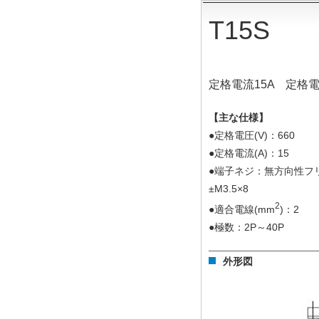
T15S
定格電流15A 定格電
【主な仕様】
●定格電圧(V)：660
●定格電流(A)：15
●端子ネジ：無方向性フ
±M3.5×8
2
●適合電線(mm
)：2
●極数：2P～40P
外形図