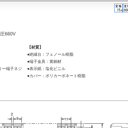
圧660V
【材質】
●絶縁台：フェノール樹脂
●端子金具：黄銅材
リー端子ネジ
●表示紙：塩化ビニル
●カバー：ポリカーボネート樹脂