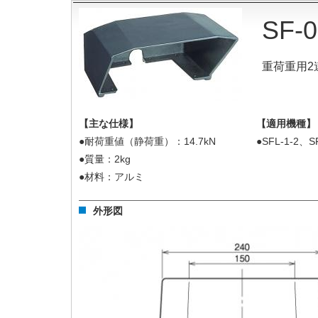
SF
重荷重用2
【主な仕様】
【適用機種】
●耐荷重値（静荷重）：14.7kN
●SFL-1-2、S
●質量：2kg
●材料：アルミ
外形図