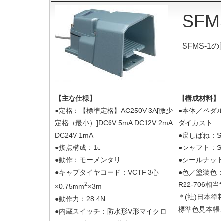
SFM
SFMS-1
【主な仕様】
【構成材料】
●定格：【標準定格】AC250V 3A[微少
●本体／ペダ
定格（最小）]DC6V 5mA DC12V 2mA
ダイカスト
DC24V 1mA
●戻しばね：
●接点構成：1c
●シャフト：
●動作：モーメンタリ
●シールナッ
●キャブタイヤコード：VCTF 3心
●色／塗装
2
R22-706相当
×0.75mm
×3m
＊(社)日本
●動作力：28.4N
標準色見本帳
●内蔵スイッチ：防水形V形マイクロ