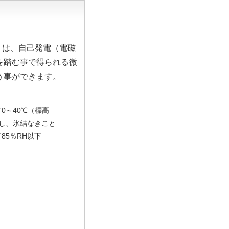
」は、自己発電（電磁
を踏む事で得られる微
う事ができます。
0～40℃（標高
但し、氷結なきこと
85％RH以下