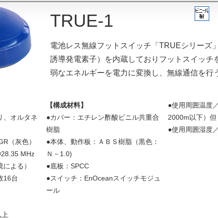
TRUE-1
電池レス無線フットスイッチ「TRUEシリーズ
誘導発電素子）を内蔵しておりフットスイッチ
弱なエネルギーを電力に変換し、無線通信を行
【構成材料】
●使用周囲温度／
リ、オルタネ
●カバー：エチレン酢酸ビニル共重合
2000m以下）
樹脂
●使用周囲湿度／
GR（灰色）
●本体、動作板：ＡＢＳ樹脂（黒色：
928.35 MHz
Ｎ－1.0)
境による）
●底板：SPCC
16台
●スイッチ：EnOceanスイッチモジュ
ール
以上