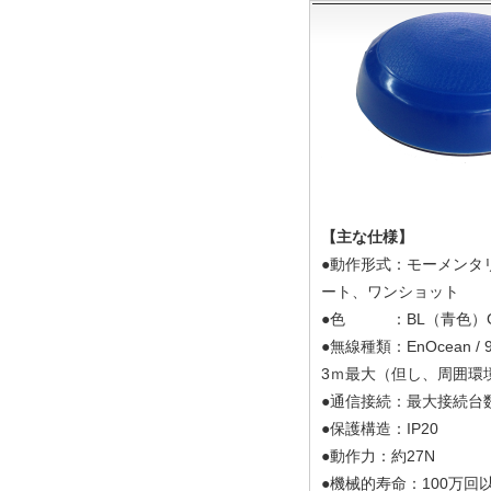
【主な仕様】
●動作形式：モーメンタ
ート、ワンショット
●色 ：BL（青色）
●無線種類：EnOcean / 
3ｍ最大（但し、周囲環
●通信接続：最大接続台数
●保護構造：IP20
●動作力：約27N
●機械的寿命：100万回