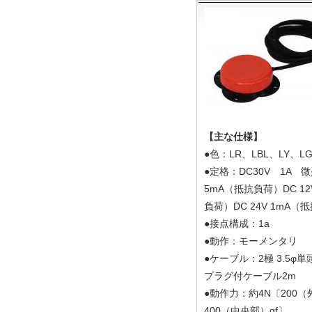
【主な仕様】
●色：LR、LBL、LY、L
●定格：DC30V 1A 微
5mA（抵抗負荷）DC 12
負荷）DC 24V 1mA（
●接点構成：1a
●動作：モーメンタリ
●ケーブル：2極 3.5φ
プラグ付ケーブル2m
●動作力：約4N〔200
400（中央部）gf〕