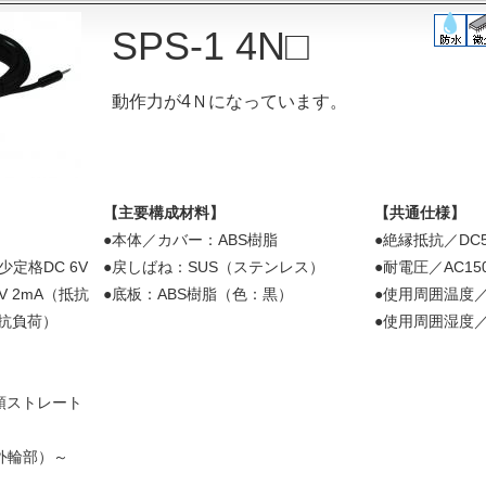
SPS-1 4N□
動作力が4Ｎになっています。
【主要構成材料】
【共通仕様】
G
●本体／カバー：ABS樹脂
●絶縁抵抗／DC5
少定格DC 6V
●戻しばね：SUS（ステンレス）
●耐電圧／AC150
V 2mA（抵抗
●底板：ABS樹脂（色：黒）
●使用周囲温度／
抵抗負荷）
●使用周囲湿度／
単頭ストレート
（外輪部）～